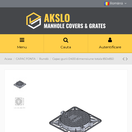
Română
Menu
Cauta
Autentificare
Acasa
CAPAC FONTA
Rundă
Capac gurii D400 dimensiune totala 850x850