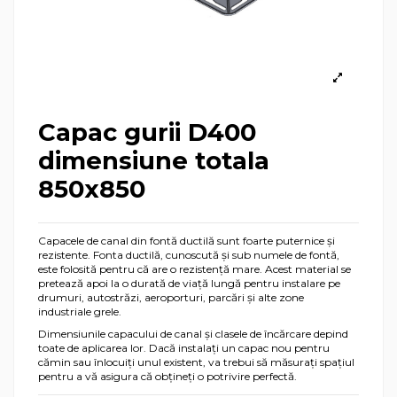
Capac gurii D400
dimensiune totala
850x850
Capacele de canal din fontă ductilă sunt foarte puternice și
rezistente. Fonta ductilă, cunoscută și sub numele de fontă,
este folosită pentru că are o rezistență mare. Acest material se
pretează apoi la o durată de viață lungă pentru instalare pe
drumuri, autostrăzi, aeroporturi, parcări și alte zone
industriale grele.
Dimensiunile capacului de canal și clasele de încărcare depind
toate de aplicarea lor. Dacă instalați un capac nou pentru
cămin sau înlocuiți unul existent, va trebui să măsurați spațiul
pentru a vă asigura că obțineți o potrivire perfectă.