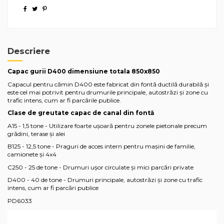
Descriere
Capac gurii D400 dimensiune totala 850x850
Capacul pentru cămin D400 este fabricat din fontă ductilă durabilă și
este cel mai potrivit pentru drumurile principale, autostrăzi și zone cu
trafic intens, cum ar fi parcările publice.
Clase de greutate capac de canal din fontă
A15 - 1,5 tone - Utilizare foarte ușoară pentru zonele pietonale precum
grădini, terase și alei
B125 - 12,5 tone - Praguri de acces intern pentru mașini de familie,
camionete și 4x4
C250 - 25 de tone - Drumuri ușor circulate și mici parcări private
D400 - 40 de tone - Drumuri principale, autostrăzi și zone cu trafic
intens, cum ar fi parcări publice
PD6033