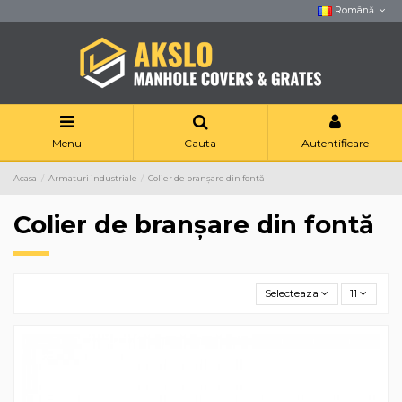
Română
Menu
Cauta
Autentificare
Acasa
Armaturi industriale
Colier de branșare din fontă
Colier de branșare din fontă
Selecteaza
11