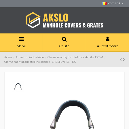
Română
Menu
Cauta
Autentificare
Acasa
Armaturi industriale
Clema montaj din otel inoxidabil si EPDM
Clema montaj din otel inoxidabil si EPDM DN 155 - 180