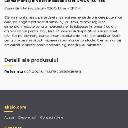
Clema montaj din otel inoxidabil si EPDM DN 155 - 180
Curea din oțel inoxidabil - X20Cr13, sel - EPDM.
Clema montaj are o parte de etanșare și elemente de prindere puternice,
care, pe lângă o potrivire strânsă în jurul țevii, permit reglarea
dimensiunii exacte pentru interceptare. Se folosește împreună cu un
corp de clemă pentru țevi, fără a fi nevoie să despărțiți sau să îmbinați
țevi. Corpul clemei și cureaua sunt o soluție de instalare rapidă utilizată
pentru repararea și optimizarea sistemelor de conducte. Clema montaj
are calitățile operaționale necesare, siguranță și durabilitate.
Detalii ale produsului
Referinta
02/400018-4665782093593186811
akslo.com
Acasa
Despre noi
Contactaţi-ne