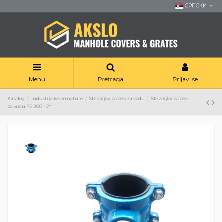
СРПСКИ
Menu
Pretraga
Prijavi se
Katalog
Industrijske armature
Stezaljka za cev za vodu
Stezaljka za cev
za vodu РЕ 200 - 2“