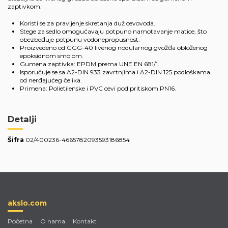
zaptivkom.
Koristi se za pravljenje skretanja duž cevovoda.
Stege za sedlo omogućavaju potpuno namotavanje matice, što
obezbeđuje potpunu vodonepropusnost.
Proizvedeno od GGG-40 livenog nodularnog gvožđa obloženog
epoksidnom smolom.
Gumena zaptivka: EPDM prema UNE EN 681/1.
Isporučuje se sa A2-DIN 933 zavrtnjima i A2-DIN 125 podloškama
od nerđajućeg čelika.
Primena: Polietilenske i PVC cevi pod pritiskom PN16.
Detalji
Šifra
02/400236-4665782093593186854
akslo.com
Početna
O nama
Kontakt